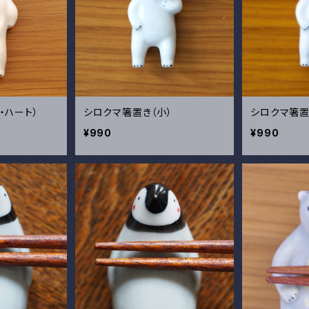
・ハート）
シロクマ箸置き（小）
シロクマ箸置
¥990
¥990