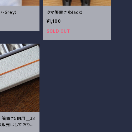
・Grey）
クマ箸置き（black）
¥1,100
SOLD OUT
 箸置き5個用＿33
の販売はしておりま