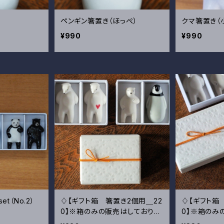
ペンギン箸置き（ほっぺ）
クマ箸置き（小
¥990
¥990
t（No.2）
♢【ギフト箱 箸置き2個用＿22
♢【ギフト箱
0】※箱のみの販売はしておりま
0】※箱のみ
せん
せん