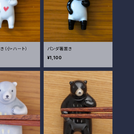
き（小・ハート）
パンダ箸置き
¥1,100