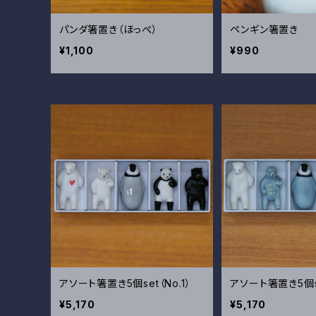
パンダ箸置き（ほっぺ）
ペンギン箸置き
¥1,100
¥990
アソート箸置き5個set（No.1）
アソート箸置き5個se
¥5,170
¥5,170